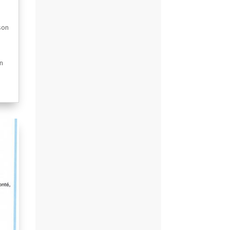
son
n