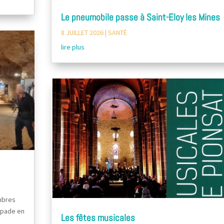
Le pneumobile passe à Saint-Eloy les Mines
8 JUILLET 2026
|
SANTÉ
lire plus
embres
capade en
Les fêtes musicales