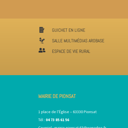
GUICHET EN LIGNE
SALLE MULTIMÉDIAS AROBASE

ESPACE DE VIE RURAL
MAIRIE DE PIONSAT
1 place de l’Église – 63330 Pionsat
Tél :
04 73 85 61 56
Courriel :
mairie.pionsat.63@wanadoo.fr