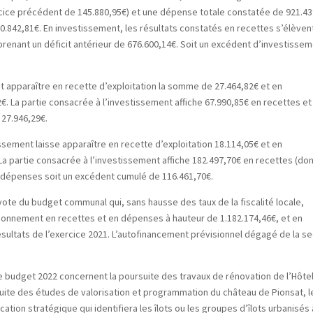
cice précédent de 145.880,95€) et une dépense totale constatée de 921.43
.842,81€. En investissement, les résultats constatés en recettes s’élèven
renant un déficit antérieur de 676.600,14€. Soit un excédent d’investisse
it apparaître en recette d’exploitation la somme de 27.464,82€ et en
€. La partie consacrée à l’investissement affiche 67.990,85€ en recettes et
27.946,29€.
ssement laisse apparaître en recette d’exploitation 18.114,05€ et en
La partie consacrée à l’investissement affiche 182.497,70€ en recettes (do
n dépenses soit un excédent cumulé de 116.461,70€.
vote du budget communal qui, sans hausse des taux de la fiscalité locale,
ctionnement en recettes et en dépenses à hauteur de 1.182.174,46€, et en
ésultats de l’exercice 2021. L’autofinancement prévisionnel dégagé de la se
ce budget 2022 concernent la poursuite des travaux de rénovation de l’Hôte
rsuite des études de valorisation et programmation du château de Pionsat, l
cation stratégique qui identifiera les îlots ou les groupes d’îlots urbanisés 