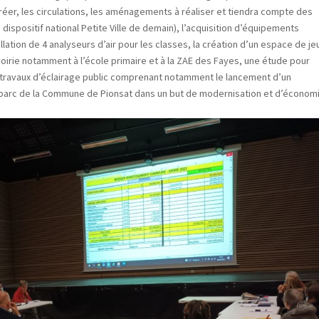
 créer, les circulations, les aménagements à réaliser et tiendra compte des
 dispositif national Petite Ville de demain), l’acquisition d’équipements
lation de 4 analyseurs d’air pour les classes, la création d’un espace de je
voirie notamment à l’école primaire et à la ZAE des Fayes, une étude pour
 travaux d’éclairage public comprenant notamment le lancement d’un
 parc de la Commune de Pionsat dans un but de modernisation et d’économ