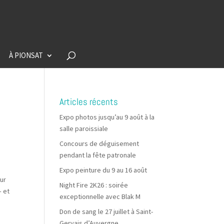
À PIONSAT
Articles récents
Expo photos jusqu’au 9 août à la
salle paroissiale
Concours de déguisement
pendant la fête patronale
Expo peinture du 9 au 16 août
sur
Night Fire 2K26 : soirée
– et
exceptionnelle avec Blak M
Don de sang le 27 juillet à Saint-
Gervais d’Auvergne