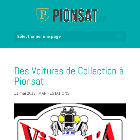
Sélectionner une page
Des Voitures de Collection à
Pionsat
11 mai 2018
|
MANIFESTATIONS