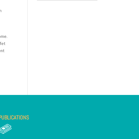
n
ôme.
fet
ent
PUBLICATIONS