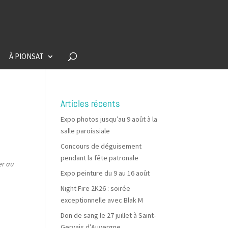
À PIONSAT
Articles récents
Expo photos jusqu’au 9 août à la
salle paroissiale
Concours de déguisement
pendant la fête patronale
er au
Expo peinture du 9 au 16 août
Night Fire 2K26 : soirée
exceptionnelle avec Blak M
Don de sang le 27 juillet à Saint-
Gervais d’Auvergne