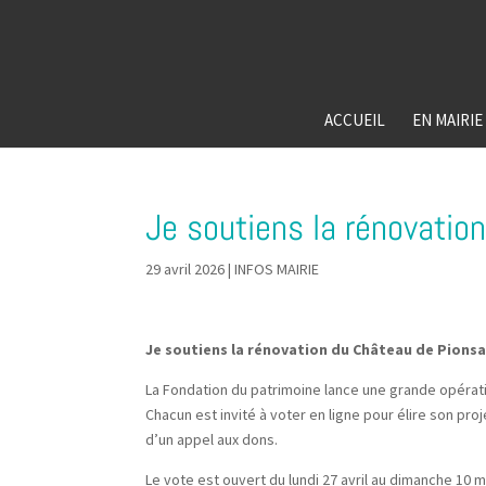
ACCUEIL
EN MAIRIE
Je soutiens la rénovatio
29 avril 2026
|
INFOS MAIRIE
Je soutiens la rénovation du Château de Pionsat
La Fondation du patrimoine lance une grande opératio
Chacun est invité à voter en ligne pour élire son pr
d’un appel aux dons.
Le vote est ouvert du lundi 27 avril au dimanche 10 m